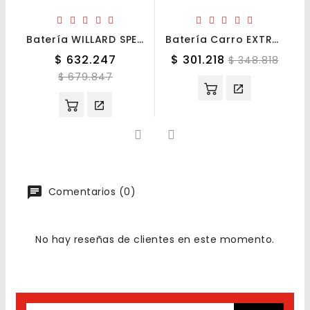
Batería WILLARD SPECIAL 24-75EFB
Batería Carro EXTREMA WILLARD 24BDST-750
Precio
Precio
Precio
Precio
$ 632.247
$ 301.218
$ 348.818
regular:
regular:
$ 679.847
Comentarios (0)
No hay reseñas de clientes en este momento.